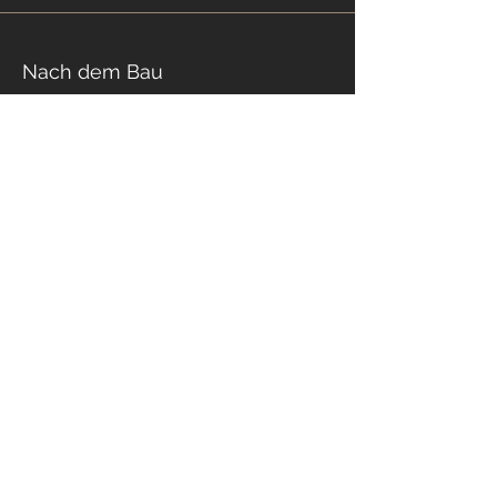
Nach dem Bau
Belegungsnachweis
Überprüfung des Baus
Garantie
KONTAKT
Breitenauer Straße 1A
82467 Garmisch-Partenkirchen
info@holzwerk-riesch.de
+49 (0) 160 18 98 442