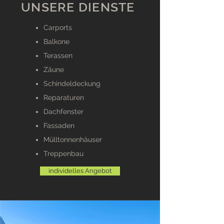
UNSERE DIENSTE
Carports
Balkone
Terassen
Zäune
Schindeldeckung
Reparaturen
Dachfenster
Fassaden
Mülltonnenhäuser
Treppenbau
individelles Angebot