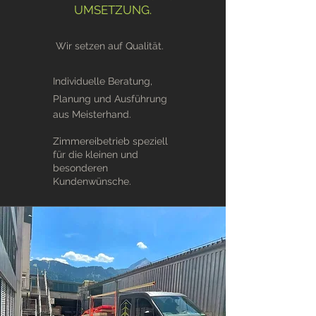
UMSETZUNG.
Wir setzen auf Qualität.
Individuelle Beratung,
Planung und Ausführung
aus Meisterhand.
Zimmereibetrieb speziell
für die kleinen und
besonderen
Kundenwünsche.